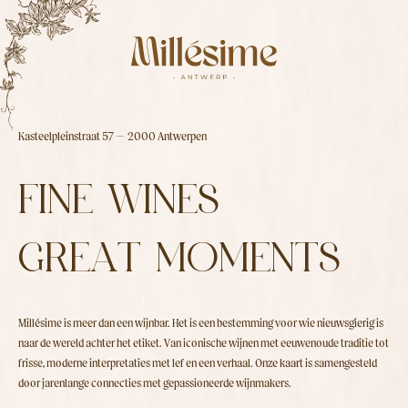
Kasteelpleinstraat 57 — 2000 Antwerpen
F
I
N
E
W
I
N
E
S
G
R
E
A
T
M
O
M
E
N
T
S
Millésime is meer dan een wijnbar. Het is een bestemming voor wie nieuwsgierig is
naar de wereld achter het etiket. Van iconische wijnen met eeuwenoude traditie tot
frisse, moderne interpretaties met lef en een verhaal. Onze kaart is samengesteld
door jarenlange connecties met gepassioneerde wijnmakers.