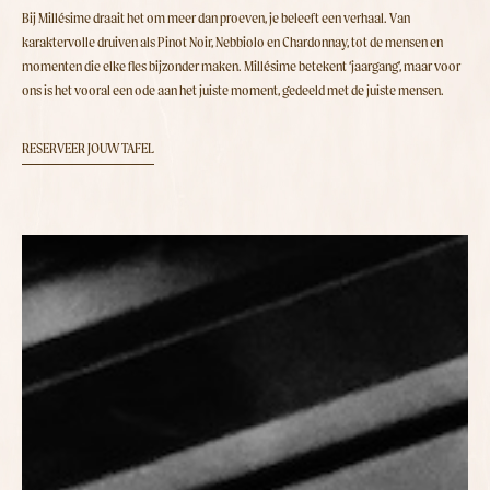
Bij Millésime draait het om meer dan proeven, je beleeft een verhaal. Van
karaktervolle druiven als Pinot Noir, Nebbiolo en Chardonnay, tot de mensen en
momenten die elke fles bijzonder maken. Millésime betekent ‘jaargang’, maar voor
ons is het vooral een ode aan het juiste moment, gedeeld met de juiste mensen.
RESERVEER JOUW TAFEL