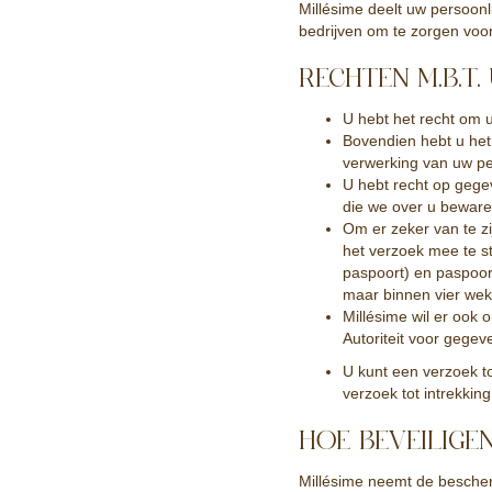
Millésime deelt uw persoon
bedrijven om te zorgen voor
RECHTEN M.B.T
U hebt het recht om u
Bovendien hebt u het
verwerking van uw pe
U hebt recht op gegev
die we over u beware
Om er zeker van te zi
het verzoek mee te 
paspoort) en paspoor
maar binnen vier wek
Millésime wil er ook o
Autoriteit voor gege
U kunt een verzoek t
verzoek tot intrekki
HOE BEVEILIGE
Millésime neemt de besche