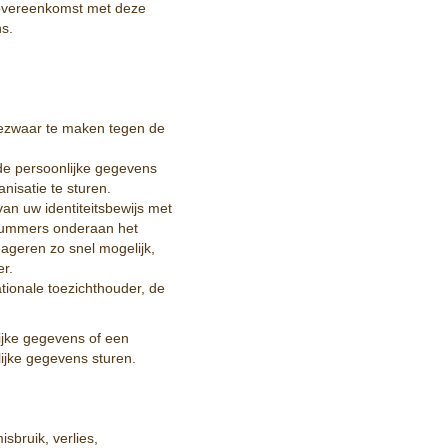
sovereenkomst met deze
s.
bezwaar te maken tegen de
 de persoonlijke gegevens
isatie te sturen.
van uw identiteitsbewijs met
 nummers onderaan het
ageren zo snel mogelijk,
r.
ationale toezichthouder, de
ijke gegevens of een
ijke gegevens sturen.
bruik, verlies,