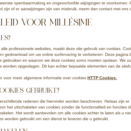
enste openbaarmaking en ongeoorloofde wijzigingen te voorkomen. Al
d zijn of er aanwijzingen zijn van misbruik, neem dan contact met ons 
ELEID VOOR MILLÉSIME
ES?
jna alle professionele websites, maakt deze site gebruik van cookies. Coo
n gedownload om uw online surfervaring te verbeteren. Deze pagina be
e gebruiken en waarom we deze cookies soms moeten opslaan. We zul
 worden opgeslagen. Dit kan echter bepaalde elementen van de sitefun
ver voor meer algemene informatie over cookies
HTTP Cookies.
OKIES GEBRUIKT?
rschillende redenen die hieronder worden beschreven. Helaas zijn er
voor het uitschakelen van cookies zonder de functionaliteit en functies 
chakelen. Het wordt aanbevolen om alle cookies achter te laten als u nie
 ze worden gebruikt om een ​​dienst te leveren die u gebruikt.