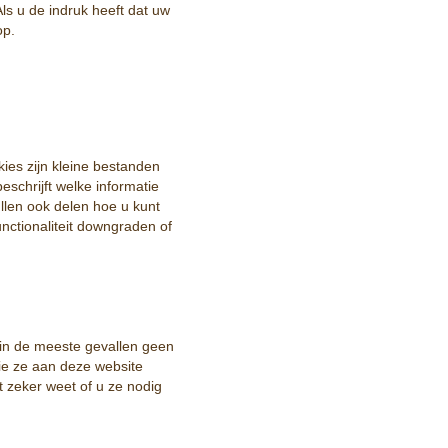
s u de indruk heeft dat uw
op.
kies zijn kleine bestanden
schrijft welke informatie
len ook delen hoe u kunt
ctionaliteit downgraden of
 in de meeste gevallen geen
die ze aan deze website
t zeker weet of u ze nodig