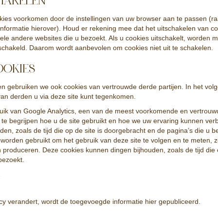
HAKELEN
okies voorkomen door de instellingen van uw browser aan te passen (r
formatie hierover). Houd er rekening mee dat het uitschakelen van co
 vele andere websites die u bezoekt. Als u cookies uitschakelt, worden 
eschakeld. Daarom wordt aanbevolen om cookies niet uit te schakelen.
OOKIES
en gebruiken we ook cookies van vertrouwde derde partijen. In het vol
an derden u via deze site kunt tegenkomen.
uik van Google Analytics, een van de meest voorkomende en vertrouw
t te begrijpen hoe u de site gebruikt en hoe we uw ervaring kunnen ver
en, zoals de tijd die op de site is doorgebracht en de pagina’s die u b
worden gebruikt om het gebruik van deze site te volgen en te meten, z
 produceren. Deze cookies kunnen dingen bijhouden, zoals de tijd die 
bezoekt.
N
cy verandert, wordt de toegevoegde informatie hier gepubliceerd.