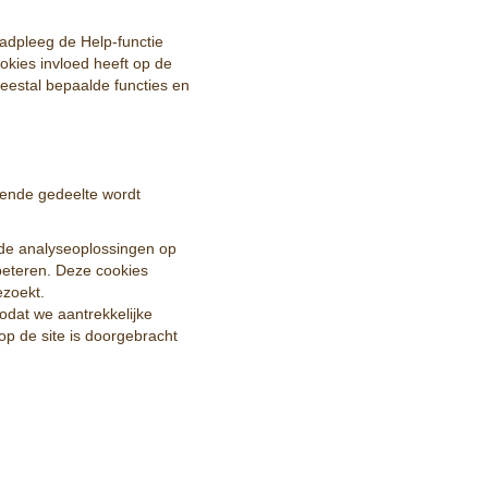
aadpleeg de Help-functie
okies invloed heeft op de
meestal bepaalde functies en
gende gedeelte wordt
de analyseoplossingen op
beteren. Deze cookies
ezoekt.
odat we aantrekkelijke
op de site is doorgebracht