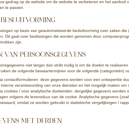
 uw gedrag op de website om de website te verbeteren en het aanbod 
an te passen.
 BESLUITVORMING
ssingen op basis van geautomatiseerde besluitvorming over zaken die (
. Dit gaat over beslissingen die worden genomen door computerprog
trokken zijn.
N VAN PERSOONSGEGEVENS
onsgegevens niet langer dan strikt nodig is om de doelen te realiser
iken de volgende bewaartermijnen voor de volgende (categorieën) va
via contactformulieren: deze gegevens worden voor een onbeperkte d
r interne verantwoording van onze diensten en het mogelijk maken om o
ia cookies / voor analytische doeleinden: dergelijke gegevens worden 
gen volgens de levensduur van de cookie. Analytische gegevens (zoal
bewaard, omdat ze worden gebruikt in statistische vergelijkingen / rapp
EVENS MET DERDEN