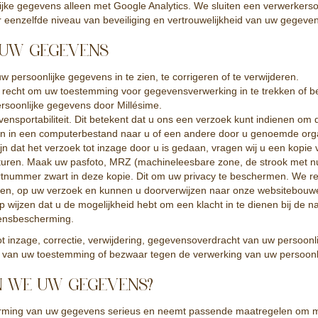
lijke gegevens alleen met Google Analytics. We sluiten een verwerker
 eenzelfde niveau van beveiliging en vertrouwelijkheid van uw gegeven
. UW GEGEVENS
w persoonlijke gegevens in te zien, te corrigeren of te verwijderen.
 recht om uw toestemming voor gegevensverwerking in te trekken of 
rsoonlijke gegevens door Millésime.
ensportabiliteit. Dit betekent dat u ons een verzoek kunt indienen om
n in een computerbestand naar u of een andere door u genoemde organ
jn dat het verzoek tot inzage door u is gedaan, vragen wij u een kopie 
sturen. Maak uw pasfoto, MRZ (machineleesbare zone, de strook met
tnummer zwart in deze kopie. Dit om uw privacy te beschermen. We re
en, op uw verzoek en kunnen u doorverwijzen naar onze websitebouwe
p wijzen dat u de mogelijkheid hebt om een ​​klacht in te dienen bij de n
vensbescherming.
ot inzage, correctie, verwijdering, gegevensoverdracht van uw persoonl
ng van uw toestemming of bezwaar tegen de verwerking van uw persoonl
N WE UW GEGEVENS?
rming van uw gegevens serieus en neemt passende maatregelen om mis